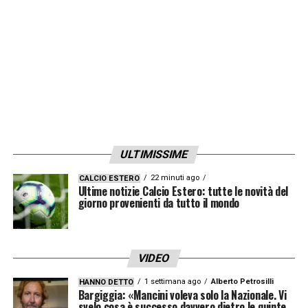
impegni di campionato. Dopo l’addio di
Castellanos, l’Olimpico è pronto a scoprire il
suo nuovo gigante.
ULTIMISSIME
22 minuti ago
CALCIO ESTERO
Informativa Lottomatica e Goldbet: fino a
Ultime notizie Calcio Estero: tutte le novità del
giorno provenienti da tutto il mondo
100€ per ogni cartellino in Serie A
Per ogni cartellino ottieni 5€ fino a 100€ di
bonus scommesse
VIDEO
Verifica termini e condizioni tramite i
1 settimana ago
Alberto Petrosilli
HANNO DETTO
Bargiggia: «Mancini voleva solo la Nazionale. Vi
seguenti link:
svelo cosa è successo davvero dietro le quinte