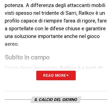
potenza. A differenza degli attaccanti mobili
visti spesso nel tridente di Sarri, Ratkov è un
profilo capace di riempire l’area di rigore, fare
a sportellate con le difese chiuse e garantire
una soluzione importante anche nel gioco
aereo.
Subito in campo
Con la firma depositata,
Ratkov è a tutti gli
effetti a disposizione dello staff tecnico
.
READ MORE
L’obiettivo è integrarlo nel minor tempo
possibile negli schemi sarriani, notoriamente
complessi per i nuovi arrivati, per
IL CALCIO DEL GIORNO
permettergli di debuttare già nei prossimi