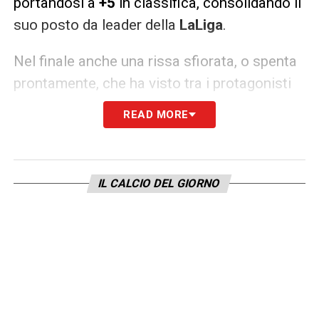
portandosi a
+5
in classifica, consolidando il
suo posto da leader della
LaLiga
.
Nel finale anche una rissa sfiorata, o spenta
prontamente, che ha visto tra i protagonisti
anche Raphinha, assente nel match per
READ MORE
infortunio.
LA PLAYLIST DELLE NOSTRE TOP NEWS
IL CALCIO DEL GIORNO