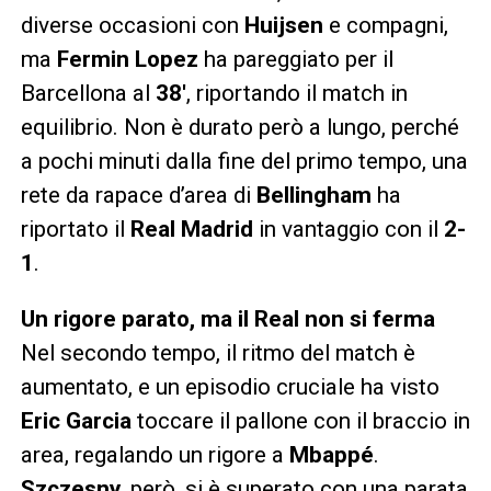
diverse occasioni con
Huijsen
e compagni,
ma
Fermin Lopez
ha pareggiato per il
Barcellona al
38′
, riportando il match in
equilibrio. Non è durato però a lungo, perché
a pochi minuti dalla fine del primo tempo, una
rete da rapace d’area di
Bellingham
ha
riportato il
Real Madrid
in vantaggio con il
2-
1
.
Un rigore parato, ma il Real non si ferma
Nel secondo tempo, il ritmo del match è
aumentato, e un episodio cruciale ha visto
Eric Garcia
toccare il pallone con il braccio in
area, regalando un rigore a
Mbappé
.
Szczesny
, però, si è superato con una parata