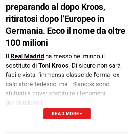
preparando al dopo Kroos,
ritiratosi dopo l’Europeo in
Germania. Ecco il nome da oltre
100 milioni
Il
Real Madrid
ha messo nel mirino il
sostituto di
Toni Kroos
. Di sicuro non sarà
facile vista l’immensa classe dell’ormai ex
calciatore tedesco, ma i Blancos sono
abituati a dover sostituire i fenomeni
generazionali.
READ MORE
Secondo
Marca
, gli occhi degli osservatori
spagnoli sono finiti sul perno del