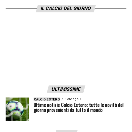
centrocampo del Newcastle Bruno
IL CALCIO DEL GIORNO
Guimaraes
. Pagato dai Magpies oltre 40
milioni, il prezzo per strapparlo al club di
Premier League è di
120 milioni.
LA PLAYLIST DELLE NOSTRE TOP NEWS
ULTIMISSIME
5 ore ago
CALCIO ESTERO
Ultime notizie Calcio Estero: tutte le novità del
giorno provenienti da tutto il mondo