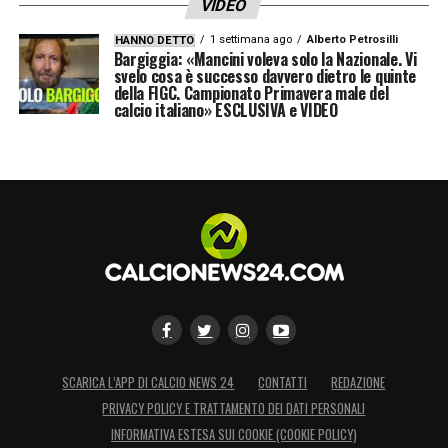
VIDEO
1 settimana ago
Alberto Petrosilli
HANNO DETTO
Bargiggia: «Mancini voleva solo la Nazionale. Vi
svelo cosa è successo davvero dietro le quinte
della FIGC. Campionato Primavera male del
calcio italiano» ESCLUSIVA e VIDEO
SCARICA L’APP DI CALCIO NEWS 24
CONTATTI
REDAZIONE
PRIVACY POLICY E TRATTAMENTO DEI DATI PERSONALI
INFORMATIVA ESTESA SUI COOKIE (COOKIE POLICY)