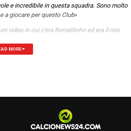
ole e incredibile in questa squadra. Sono molto
se a giocare per questo Club
»
i video in cui c’era Ronaldinho ed era il mio
EAD MORE
 parlato molto con Teun (Koopmeiners, ndr), mi
ene. Il campionato italiano è di ottimo livello ed
e. Certamente anche questo ha influito sulla mia
S24.COM
S