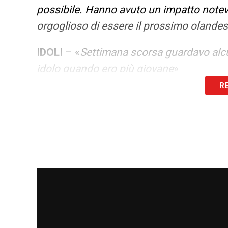
possibile. Hanno avuto un impatto notev
orgoglioso di essere il prossimo olande
IDOLI
– «
Settimana scorsa guardavo alcun
idolo quando ero più giovane
»
R
SE HA PARLATO CON QUALCUNO
– «
Ho
ha raccontato che in Italia si vive molto b
è perfetto per migliorarti come giocator
decisione
».
CONTINUA A LEGGERE SU MILANNEW
LA PLAYLIST DELLE NOSTRE TOP NEW