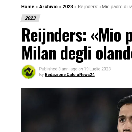
Home
»
Archivio
»
2023
»
Reijnders: «Mio padre di r
2023
Reijnders: «Mio p
Milan degli oland
Published
3 anni ago
on
19 Luglio 2023
By
Redazione CalcioNews24