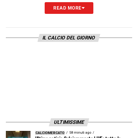
fatto totale affidamento sul profondo
READ MORE
desiderio del centrocampista di rimanere in
bianconero.
La sua convinta scelta di cuore
ha permesso di respingere ogni assalto
IL CALCIO DEL GIORNO
esterno
, consentendo alla società di
chiudere felicemente una trattativa sportiva
lunga e complessa, mettendo così in
sicurezza uno dei pilastri della rosa attuale
per le prossime stagioni.
LA PLAYLIST DELLE NOSTRE TOP NEWS
ULTIMISSIME
58 minuti ago
CALCIOMERCATO