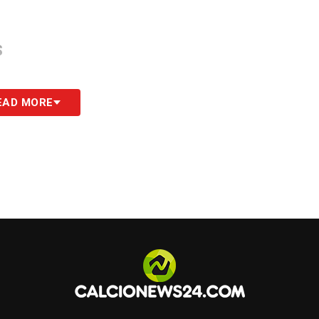
S
EAD MORE