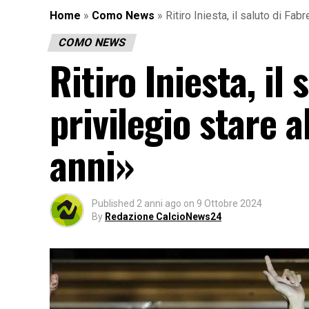
Home
»
Como News
»
Ritiro Iniesta, il saluto di Fab
COMO NEWS
Ritiro Iniesta, il
privilegio stare a
anni»
Published
2 anni ago
on
9 Ottobre 2024
By
Redazione CalcioNews24