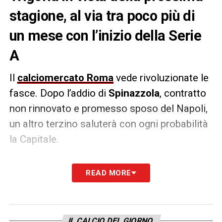
stagione, al via tra poco più di
un mese con l’inizio della Serie
A
Il
calciomercato Roma
vede rivoluzionate le
fasce. Dopo l’addio di
Spinazzola
, contratto
non rinnovato e promesso sposo del Napoli,
un altro terzino saluterà con ogni probabilità
la Capitale.
Daniele
De Rossi
ha fatto allenare a parte
READ MORE
Rick
Karsdorp
. Secondo la
Gazzetta dello
Sport
, la decisione non è casuale: il terzino
olandese non rientra nei piani del tecnico e la
IL CALCIO DEL GIORNO