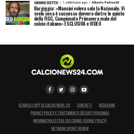
1 settimana ago
Alberto Petrosilli
HANNO DETTO
Bargiggia: «Mancini voleva solo la Nazionale. Vi
svelo cosa è successo davvero dietro le quinte
della FIGC. Campionato Primavera male del
calcio italiano» ESCLUSIVA e VIDEO
SCARICA L’APP DI CALCIO NEWS 24
CONTATTI
REDAZIONE
PRIVACY POLICY E TRATTAMENTO DEI DATI PERSONALI
INFORMATIVA ESTESA SUI COOKIE (COOKIE POLICY)
NETWORK SPORT REVIEW