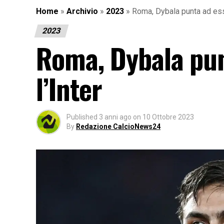
Home
»
Archivio
»
2023
»
Roma, Dybala punta ad esse
2023
Roma, Dybala pun
l’Inter
Published
3 anni ago
on
10 Ottobre 2023
By
Redazione CalcioNews24