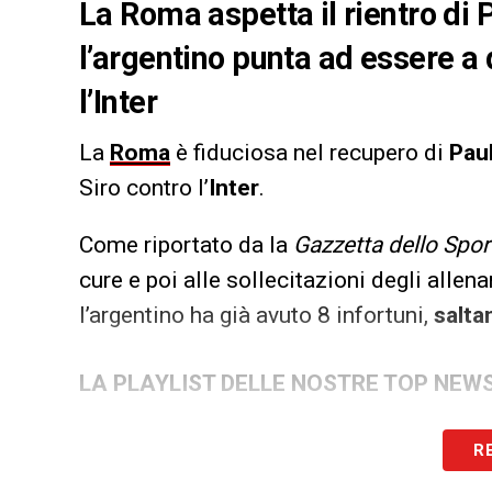
La Roma aspetta il rientro di 
l’argentino punta ad essere a 
l’Inter
La
Roma
è fiduciosa nel recupero di
Pau
Siro contro l’
Inter
.
Come riportato da la
Gazzetta dello Spor
cure e poi alle sollecitazioni degli allen
l’argentino ha già avuto 8 infortuni,
salta
LA PLAYLIST DELLE NOSTRE TOP NEW
R