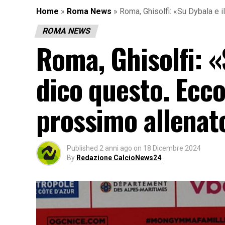
Home
»
Roma News
»
Roma, Ghisolfi: «Su Dybala e 
ROMA NEWS
Roma, Ghisolfi: «
dico questo. Ecc
prossimo allenat
Published
2 anni ago
on
18 Dicembre 2024
By
Redazione CalcioNews24