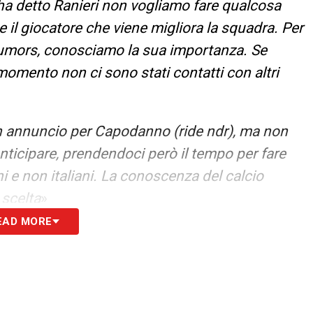
ha detto Ranieri non vogliamo fare qualcosa
 il giocatore che viene migliora la squadra. Per
i rumors, conosciamo la sua importanza. Se
momento non ci sono stati contatti con altri
 annuncio per Capodanno (ride ndr), ma non
ticipare, prendendoci però il tempo per fare
ni e non italiani. La conoscenza del calcio
 scelta
»
EAD MORE
S