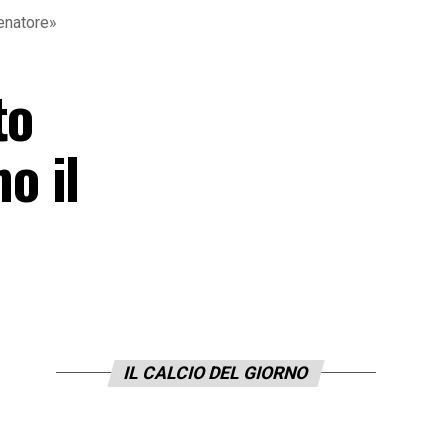
enatore»
to
o il
IL CALCIO DEL GIORNO