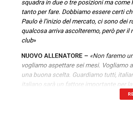
squadra in due o tre posizioni ma come 
tanto per fare. Dobbiamo essere certi che
Paulo è l’inizio del mercato, ci sono de
qualcosa arriva ascolteremo, però per il 
club
»
NUOVO ALLENATORE –
«Non faremo un
vogliamo aspettare sei mesi. Vogliamo an
una buona scelta. Guardiamo tutti, italia
italiano sarà un fattore importante per la
R
LA PLAYLIST DELLE NOSTRE TOP NEW