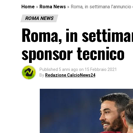
Home
»
Roma News
»
Roma, in settimana l’annuncio
ROMA NEWS
Roma, in settima
sponsor tecnico
Published
5 anni ago
on
15 Febbraio 2021
By
Redazione CalcioNews24