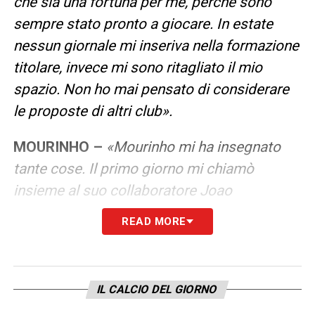
che sia una fortuna per me, perché sono
sempre stato pronto a giocare. In estate
nessun giornale mi inseriva nella formazione
titolare, invece mi sono ritagliato il mio
spazio. Non ho mai pensato di considerare
le proposte di altri club».
MOURINHO –
«Mourinho mi ha insegnato
tante cose. Il primo giorno mi chiamò
insieme al suo collaboratore Joao
(Sacramento, ndr) spiegandomi cosa gli
READ MORE
piaceva e cosa non andava bene. Mi colpì
perché già conosceva tutti i giocatori della
Roma. Ma non credo di aver modificato il
IL CALCIO DEL GIORNO
mio stile. Semplicemente, preferisco