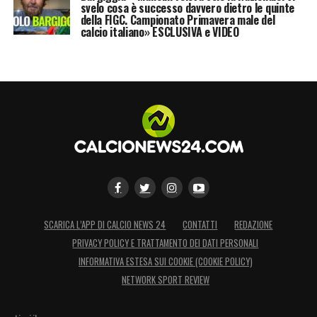
come sentirà lui e da cosa deciderà
svelo cosa è successo davvero dietro le quinte
della FIGC. Campionato Primavera male del
l’allenatore».
calcio italiano» ESCLUSIVA e VIDEO
JUVE ROMA –
«
La Juve non fa paura. Sarà
una partita speciale. Ci stiamo già pensando
da giorni. Loro sono grandi, ma noi siamo in
crescita
».
LA PLAYLIST DELLE NOSTRE TOP NEWS
SCARICA L’APP DI CALCIO NEWS 24
CONTATTI
REDAZIONE
PRIVACY POLICY E TRATTAMENTO DEI DATI PERSONALI
INFORMATIVA ESTESA SUI COOKIE (COOKIE POLICY)
NETWORK SPORT REVIEW