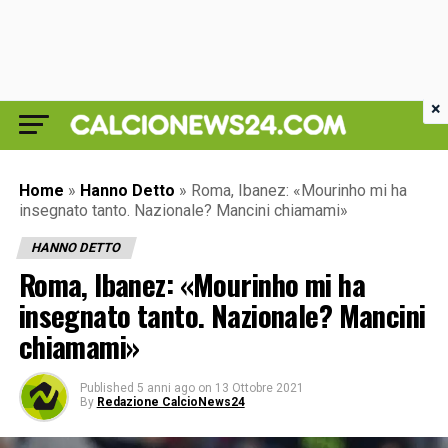
×
Home
»
Hanno Detto
»
Roma, Ibanez: «Mourinho mi ha
insegnato tanto. Nazionale? Mancini chiamami»
HANNO DETTO
Roma, Ibanez: «Mourinho mi ha
insegnato tanto. Nazionale? Mancini
chiamami»
Published
5 anni ago
on
13 Ottobre 2021
By
Redazione CalcioNews24