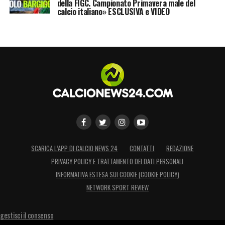
della FIGC. Campionato Primavera male del
calcio italiano» ESCLUSIVA e VIDEO
SCARICA L’APP DI CALCIO NEWS 24
CONTATTI
REDAZIONE
PRIVACY POLICY E TRATTAMENTO DEI DATI PERSONALI
INFORMATIVA ESTESA SUI COOKIE (COOKIE POLICY)
NETWORK SPORT REVIEW
gestisci il consenso