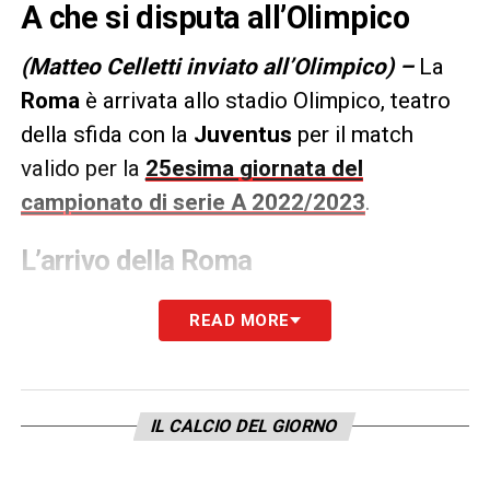
A che si disputa all’Olimpico
(Matteo Celletti inviato all’Olimpico) –
La
Roma
è arrivata allo stadio Olimpico, teatro
della sfida con la
Juventus
per il match
valido per la
25esima giornata del
campionato di serie A 2022/2023
.
L’arrivo della Roma
READ MORE
#Roma
: l’arrivo della squadra per la
sfida con la
#Juventus
#RomaJuventus
#RomaJuve
pic.twitter.com/Aa0hMAF2F2
IL CALCIO DEL GIORNO
— CalcioNews24.com (@CalcioNews24)
March 5, 2023