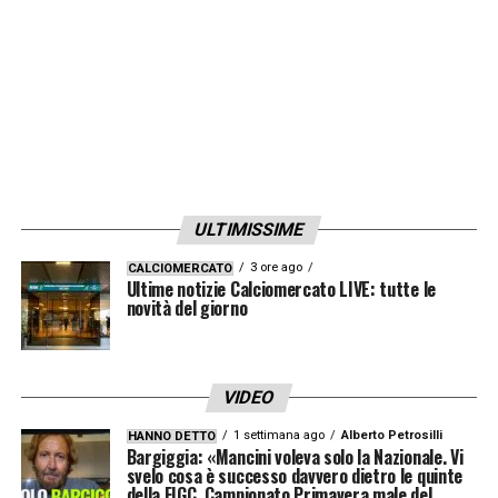
intenso sulla parte frontale. Il logo del club è
applicato all’altezza del cuore con l’adozione
della stessa gradazione di rosso presente
nella maglia. Dal design a girocollo, partono
sulle spalle le tre strisce simbolo del brand
in versione dorata. Sul retro del colletto,
compare il dettaglio “A.S. Roma”, anch’esso
ULTIMISSIME
ripreso dalle tessere degli abbonati Anni
3 ore ago
CALCIOMERCATO
30.
»
Ultime notizie Calciomercato LIVE: tutte le
novità del giorno
LA PLAYLIST DELLE NOSTRE TOP NEWS
VIDEO
1 settimana ago
Alberto Petrosilli
HANNO DETTO
Bargiggia: «Mancini voleva solo la Nazionale. Vi
svelo cosa è successo davvero dietro le quinte
della FIGC. Campionato Primavera male del