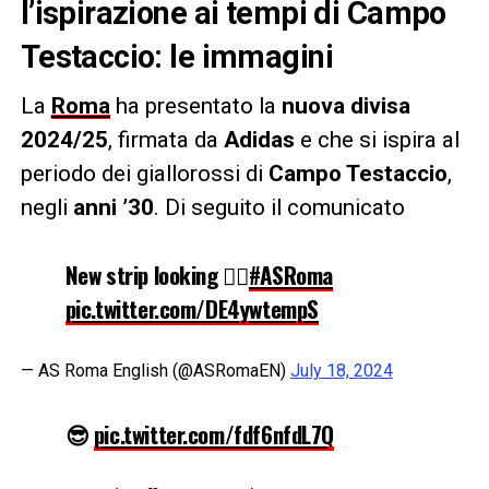
l’ispirazione ai tempi di Campo
Testaccio: le immagini
La
Roma
ha presentato la
nuova divisa
2024/25
, firmata da
Adidas
e che si ispira al
periodo dei giallorossi di
Campo Testaccio
,
negli
anni ’30
. Di seguito il comunicato
New strip looking 😮‍💨
#ASRoma
pic.twitter.com/DE4ywtempS
— AS Roma English (@ASRomaEN)
July 18, 2024
😎
pic.twitter.com/fdf6nfdL7Q