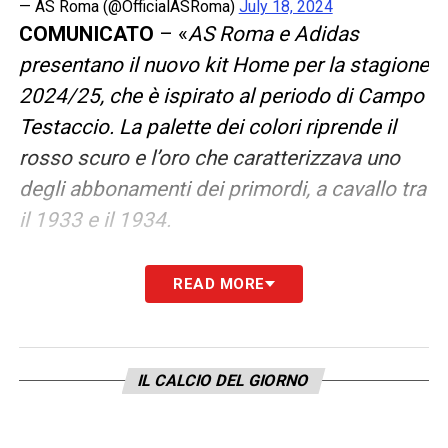
— AS Roma (@OfficialASRoma)
July 18, 2024
COMUNICATO
– «
AS Roma e Adidas
presentano il nuovo kit Home per la stagione
2024/25, che è ispirato al periodo di Campo
Testaccio. La palette dei colori riprende il
rosso scuro e l’oro che caratterizzava uno
degli abbonamenti dei primordi, a cavallo tra
il 1933 e il 1934.
Il design scelto per la maglia vuole essere
READ MORE
un omaggio al DNA del club, in un elegante
tributo al passato, la cui forma viene però
rivista secondo i canoni contemporanei. La
IL CALCIO DEL GIORNO
maglia presenta una base rosso scuro, con
l’aggiunta di sottili righe oro e di un rosso più