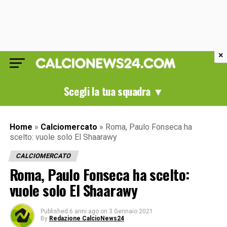
×
Scegli la tua squadra ▼
Home
»
Calciomercato
»
Roma, Paulo Fonseca ha
scelto: vuole solo El Shaarawy
CALCIOMERCATO
Roma, Paulo Fonseca ha scelto:
vuole solo El Shaarawy
Published
6 anni ago
on
3 Gennaio 2021
By
Redazione CalcioNews24