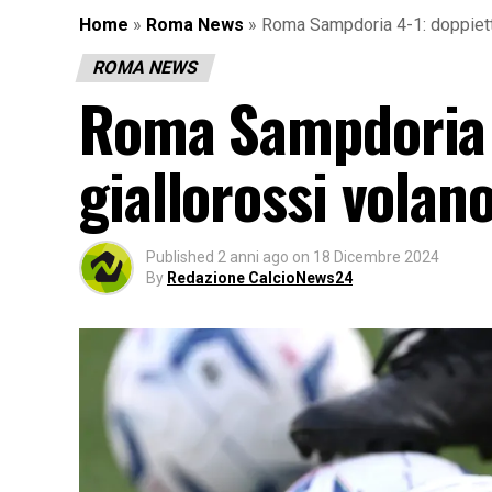
Home
»
Roma News
»
Roma Sampdoria 4-1: doppietta 
ROMA NEWS
Roma Sampdoria 4
giallorossi volano
Published
2 anni ago
on
18 Dicembre 2024
By
Redazione CalcioNews24