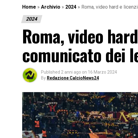
Home
»
Archivio
»
2024
»
Roma, video hard e licenzi
2024
Roma, video hard 
comunicato dei le
Published
2 anni ago
on
16 Marzo 2024
By
Redazione CalcioNews24