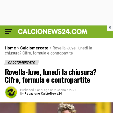
×
Home
»
Calciomercato
»
Rovella-Juve, lunedì la
chiusura? Cifre, formula e contropartite
CALCIOMERCATO
Rovella-Juve, lunedì la chiusura?
Cifre, formula e contropartite
Published
6 anni ago
on
2 Gennaio 2021
By
Redazione CalcioNews24