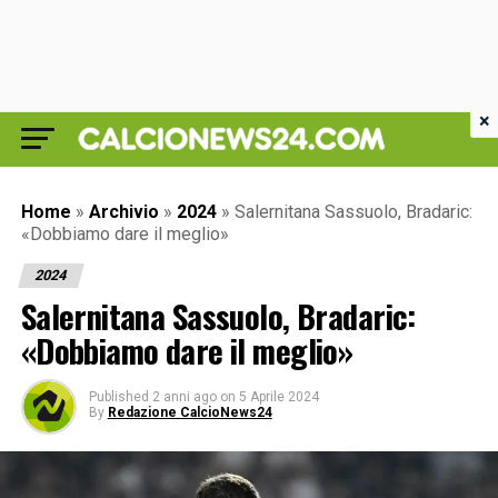
×
Home
»
Archivio
»
2024
»
Salernitana Sassuolo, Bradaric:
«Dobbiamo dare il meglio»
2024
Salernitana Sassuolo, Bradaric:
«Dobbiamo dare il meglio»
Published
2 anni ago
on
5 Aprile 2024
By
Redazione CalcioNews24