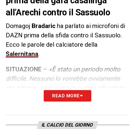
prima della gara casalinga
all’Arechi contro il Sassuolo
Domagoj
Bradaric
ha parlato ai microfoni di
DAZN prima della sfida contro il Sassuolo.
Ecco le parole del calciatore della
Salernitana
.
SITUAZIONE
–
«È stato un periodo molto
difficile. Nessuno lo vorrebbe ovviamente
ma adesso ci troviamo in questa situazione
READ MORE
e dobbiamo provare a dare il meglio di noi
stessi e vincere qualche partita fino a fine
stagione
».
IL CALCIO DEL GIORNO
LA PLAYLIST DELLE NOSTRE TOP NEWS