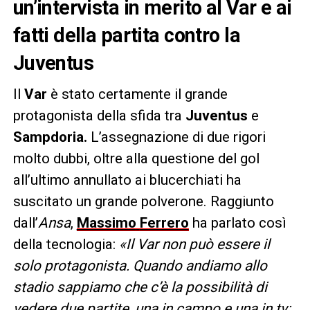
un’intervista in merito al Var e ai
fatti della partita contro la
Juventus
Il
Var
è stato certamente il grande
protagonista della sfida tra
Juventus
e
Sampdoria.
L’assegnazione di due rigori
molto dubbi, oltre alla questione del gol
all’ultimo annullato ai blucerchiati ha
suscitato un grande polverone. Raggiunto
dall’
Ansa
,
Massimo
Ferrero
ha parlato così
della tecnologia:
«Il Var non può essere il
solo protagonista. Quando andiamo allo
stadio sappiamo che c’è la possibilità di
vedere due partite, una in campo e una in tv: