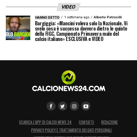
VIDEO
1 settimana ago
Alberto Petrosilli
HANNO DETTO
Bargiggia: «Mancini voleva solo la Nazionale. Vi
svelo cosa è successo davvero dietro le quinte
della FIGC. Campionato Primavera male del
calcio italiano» ESCLUSIVA e VIDEO
SCARICA L’APP DI CALCIO NEWS 24
CONTATTI
REDAZIONE
PRIVACY POLICY E TRATTAMENTO DEI DATI PERSONALI