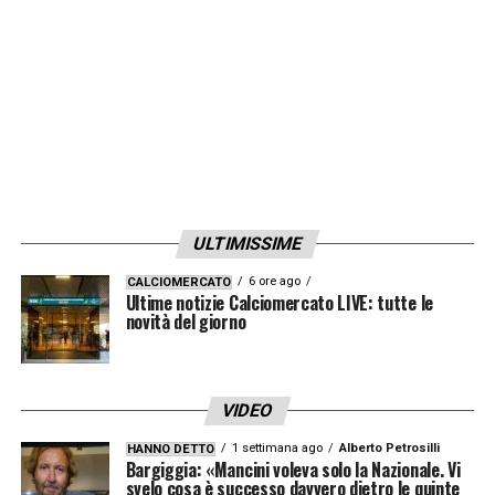
pazienza con il ragazzo e ora lo aspetta
Genova. Il giocatore è in prestito dalla
Juventus e fino a gennaio quindi dovrà
rimanere in blucerchiato.
LA PLAYLIST DELLE NOSTRE TOP NEWS
ULTIMISSIME
6 ore ago
CALCIOMERCATO
Ultime notizie Calciomercato LIVE: tutte le
novità del giorno
VIDEO
1 settimana ago
Alberto Petrosilli
HANNO DETTO
Bargiggia: «Mancini voleva solo la Nazionale. Vi
svelo cosa è successo davvero dietro le quinte