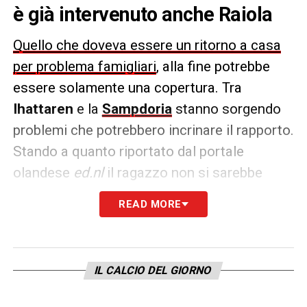
è già intervenuto anche Raiola
Quello che doveva essere un ritorno a casa
per problema famigliari
, alla fine potrebbe
essere solamente una copertura. Tra
Ihattaren
e la
Sampdoria
stanno sorgendo
problemi che potrebbero incrinare il rapporto.
Stando a quanto riportato dal portale
olandese
ed.nl
il ragazzo non si sarebbe
ambientato in Italia e ora non vorrebbe più
READ MORE
tornare.
In questa situazione sarebbe intervenuto
anche
Mino Raiola
per mediare tra Ihattaren
IL CALCIO DEL GIORNO
e la Sampdoria, che però non sembra avere