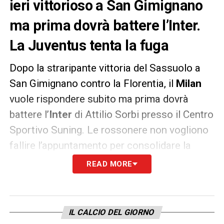
ieri vittorioso a San Gimignano
ma prima dovrà battere l’Inter.
La Juventus tenta la fuga
Dopo la straripante vittoria del Sassuolo a
San Gimignano contro la Florentia, il
Milan
vuole rispondere subito ma prima dovrà
battere l’
Inter
di Attilio Sorbi presso il Centro
Sportivo Suning. Le rossonere non vogliono
fallire l’appuntamento per consolidare la
seconda posizione, valevole la qualificazione
READ MORE
alla prossima Champions League e tenere a
distanza di sicurezza proprio le neroverdi,
quando mancano solamente sei giornate al
IL CALCIO DEL GIORNO
termine di questa
Serie A femminile