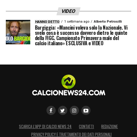
VIDEO
1 settimana ago
Alberto Petrosilli
HANNO DETTO
Bargiggia: «Mancini voleva solo la Nazionale. Vi
svelo cosa è successo davvero dietro le quinte
della FIGC. Campionato Primavera male del
calcio italiano» ESCLUSIVA e VIDEO
SCARICA L’APP DI CALCIO NEWS 24
CONTATTI
REDAZIONE
PRIVACY POLICY E TRATTAMENTO DEI DATI PERSONALI