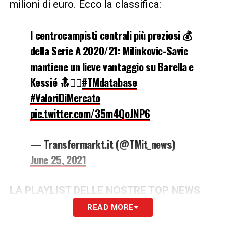
milioni di euro. Ecco la classifica:
I centrocampisti centrali più preziosi 💰
della Serie A 2020/21: Milinkovic-Savic
mantiene un lieve vantaggio su Barella e
Kessié 🔝🧗‍♂️
#TMdatabase
#ValoriDiMercato
pic.twitter.com/35m4QoJNP6
— Transfermarkt.it (@TMit_news)
June 25, 2021
LA PLAYLIST DELLE NOSTRE TOP NEWS
READ MORE