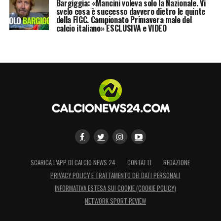
Bargiggia: «Mancini voleva solo la Nazionale. Vi
svelo cosa è successo davvero dietro le quinte
della FIGC. Campionato Primavera male del
calcio italiano» ESCLUSIVA e VIDEO
SCARICA L’APP DI CALCIO NEWS 24
CONTATTI
REDAZIONE
PRIVACY POLICY E TRATTAMENTO DEI DATI PERSONALI
INFORMATIVA ESTESA SUI COOKIE (COOKIE POLICY)
NETWORK SPORT REVIEW