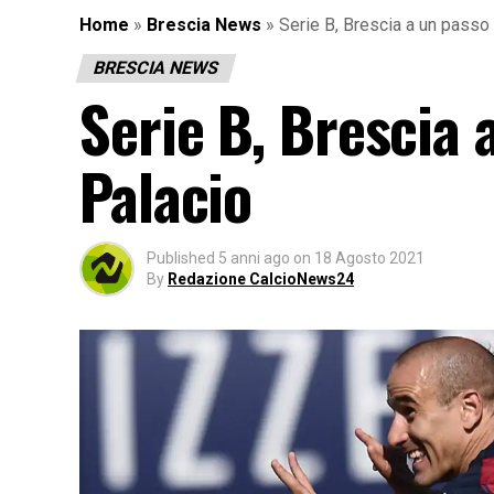
Home
»
Brescia News
»
Serie B, Brescia a un passo
BRESCIA NEWS
Serie B, Brescia 
Palacio
Published
5 anni ago
on
18 Agosto 2021
By
Redazione CalcioNews24