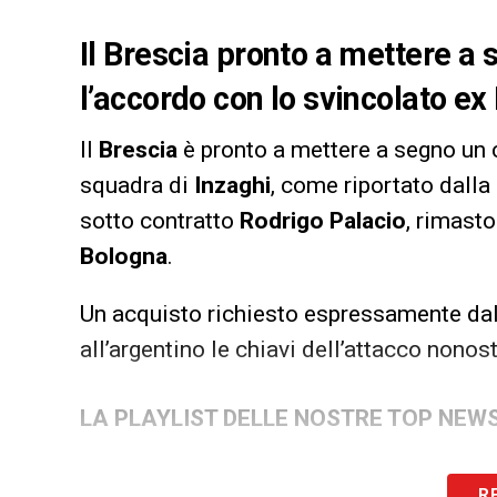
Il Brescia pronto a mettere a 
l’accordo con lo svincolato e
Il
Brescia
è pronto a mettere a segno un 
squadra di
Inzaghi
, come riportato dalla
sotto contratto
Rodrigo Palacio
, rimast
Bologna
.
Un acquisto richiesto espressamente dall
all’argentino le chiavi dell’attacco nonos
LA PLAYLIST DELLE NOSTRE TOP NEW
R