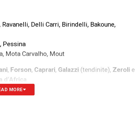
Ravanelli, Delli Carri, Birindelli, Bakoune,
, Pessina
na, Mota Carvalho, Mout
ani
,
Forson
,
Caprari
,
Galazzi
(tendinite),
Zeroli
e
 d’Africa
.
EAD MORE
ova a rilanciarsi affidandosi al gruppo guidato
’egli
23 calciatori
per la sfida contro i brianzoli.
chizola, Michele Pezzolato
uku, Cristian Cauz, Matteo Cotali, Alessandro