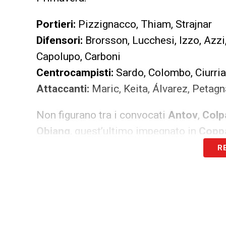
Portieri:
Pizzignacco, Thiam, Strajnar
Difensori:
Brorsson, Lucchesi, Izzo, Azzi, 
Capolupo, Carboni
Centrocampisti:
Sardo, Colombo, Ciurria
Attaccanti:
Maric, Keita, Álvarez, Petag
Non figurano tra i convocati
Antov
,
Colp
Obiang
, quest’ultimo impegnato in
Coppa
R
Davanti al proprio pubblico, il
Modena
pr
da
Andrea Sottil
, che ha convocato anch
Portieri:
Fabrizio Bagheria, Leandro Chi
Difensori:
Davide Adorni, Gady-Pierre Bey