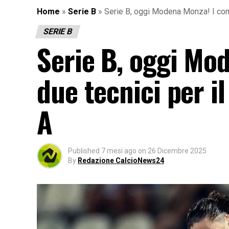
Home
»
Serie B
»
Serie B, oggi Modena Monza! I conv
SERIE B
Serie B, oggi Mo
due tecnici per i
A
Published
7 mesi ago
on
26 Dicembre 2025
By
Redazione CalcioNews24