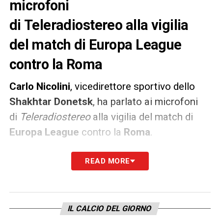
microfoni
di Teleradiostereo alla vigilia
del match di Europa League
contro la Roma
Carlo Nicolini
, vicedirettore sportivo dello
Shakhtar Donetsk
, ha parlato ai microfoni
di
Teleradiostereo
alla vigilia del match di
Europa League
contro la
Roma
.
«Rispettiamo tantissimo Fonseca e il club lo
READ MORE
ringrazia per gli anni in cui è stato qui e le
vittorie ottenute, noi per quanto siamo stati
sfortunati nel sorteggio, perché in
IL CALCIO DEL GIORNO
Champions siamo capitati in un girone