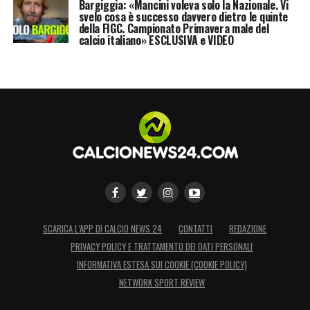
Bargiggia: «Mancini voleva solo la Nazionale. Vi
svelo cosa è successo davvero dietro le quinte
della FIGC. Campionato Primavera male del
calcio italiano» ESCLUSIVA e VIDEO
SCARICA L’APP DI CALCIO NEWS 24
CONTATTI
REDAZIONE
PRIVACY POLICY E TRATTAMENTO DEI DATI PERSONALI
INFORMATIVA ESTESA SUI COOKIE (COOKIE POLICY)
NETWORK SPORT REVIEW