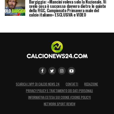
Bargiggia: «Mancini voleva solo la Nazionale. Vi
svelo cosa è successo davvero dietro le quinte
della FIGC. Campionato Primavera male del
calcio italiano» ESCLUSIVA e VIDEO
SCARICA L’APP DI CALCIO NEWS 24
CONTATTI
REDAZIONE
PRIVACY POLICY E TRATTAMENTO DEI DATI PERSONALI
INFORMATIVA ESTESA SUI COOKIE (COOKIE POLICY)
NETWORK SPORT REVIEW