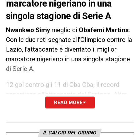
marcatore nigeriano in una
singola stagione di Serie A
Nwankwo Simy
meglio di
Obafemi Martins
.
Con le due reti segnate all’Olimpico contro la
Lazio, l’attaccante è diventato il miglior
marcatore nigeriano in una singola stagione
di Serie A.
12 gol contro gli 11 di Oba Oba, il record
appartiene all’attaccante del Crotone. Altra
READ MORE
curiosità: in carriera, fin qui, nessuno è mai
riuscito a parargli un penalty. Tra Serie A e B
ne ha siglati 12.
IL CALCIO DEL GIORNO