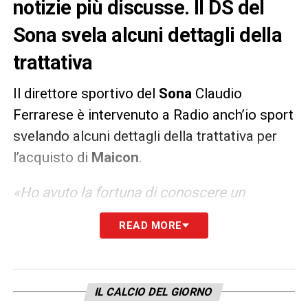
notizie più discusse. Il DS del
Sona svela alcuni dettagli della
trattativa
Il direttore sportivo del
Sona
Claudio
Ferrarese è intervenuto a Radio anch’io sport
svelando alcuni dettagli della trattativa per
l’acquisto di
Maicon
.
«Ho avuto la fortuna di conoscere un
collaboratore brasiliano che mi disse che
READ MORE
Maicon voleva tornare in Italia. Sembrava
tutto così surreale che ci abbiamo provato.
Fino a quando non sono andato a prenderlo
IL CALCIO DEL GIORNO
all’aeroporto di Roma, non ero convinto che