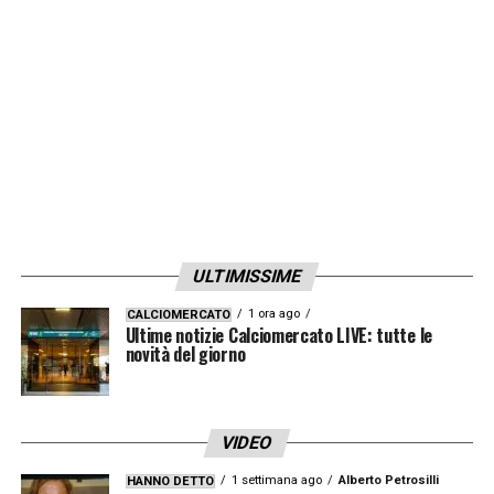
potesse arrivare. Gli abbiamo dato tutto
quello che gli potevamo dare ma sono cifre
che prende un giocatore in Serie D».
LA PLAYLIST DELLE NOSTRE TOP NEWS
ULTIMISSIME
1 ora ago
CALCIOMERCATO
Ultime notizie Calciomercato LIVE: tutte le
novità del giorno
VIDEO
1 settimana ago
Alberto Petrosilli
HANNO DETTO