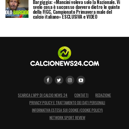
Bargiggia: «Mancini voleva solo la Nazionale. Vi
svelo cosa è successo davvero dietro le quinte
della FIGC. Campionato Primavera male del
calcio italiano» ESCLUSIVA e VIDEO
SCARICA L’APP DI CALCIO NEWS 24
CONTATTI
REDAZIONE
PRIVACY POLICY E TRATTAMENTO DEI DATI PERSONALI
INFORMATIVA ESTESA SUI COOKIE (COOKIE POLICY)
NETWORK SPORT REVIEW