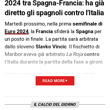
2024 tra Spagna-Francia: ha già
diretto gli spagnoli contro l’Italia
Martedì prossimo, nella prima
semifinale di
Euro 2024
, la
Francia
sfiderà la
Spagna
per
un posto in finale. La partita sarà arbitrata
dallo sloveno
Slavko Vincic
. Il fischietto di
Maribor aveva già arbitrato
La Roja
contro
l’Italia durante la partita della fase a gironi
.
Arbitro internazionale dal 2010, ha diretto
READ MORE
anche la finale di
UEFA Champions League
tra
Real Madrid e Borussia
Dortmund.
L’arbitro balcanico sarà assistito a bordo
campo dai connazionali
Tomaz Klancnik
e
IL CALCIO DEL GIORNO