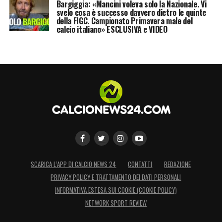
Bargiggia: «Mancini voleva solo la Nazionale. Vi
svelo cosa è successo davvero dietro le quinte
della FIGC. Campionato Primavera male del
calcio italiano» ESCLUSIVA e VIDEO
SCARICA L’APP DI CALCIO NEWS 24
CONTATTI
REDAZIONE
PRIVACY POLICY E TRATTAMENTO DEI DATI PERSONALI
INFORMATIVA ESTESA SUI COOKIE (COOKIE POLICY)
NETWORK SPORT REVIEW