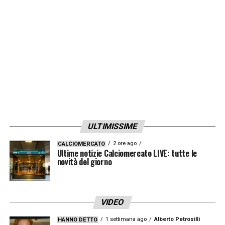
Andraž Kovacic
, mentre lo slovacco
Ivan
Kruzliak
sarà il quarto arbitro.
LA PLAYLIST DELLE NOSTRE TOP NEWS
ULTIMISSIME
2 ore ago
CALCIOMERCATO
Ultime notizie Calciomercato LIVE: tutte le
novità del giorno
VIDEO
1 settimana ago
Alberto Petrosilli
HANNO DETTO