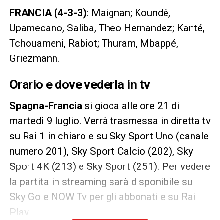
FRANCIA (4-3-3)
: Maignan; Koundé,
Upamecano, Saliba, Theo Hernandez; Kanté,
Tchouameni, Rabiot; Thuram, Mbappé,
Griezmann.
Orario e dove vederla in tv
Spagna-Francia
si gioca alle ore 21 di
martedì 9 luglio. Verrà trasmessa in diretta tv
su Rai 1 in chiaro e su Sky Sport Uno (canale
numero 201), Sky Sport Calcio (202), Sky
Sport 4K (213) e Sky Sport (251). Per vedere
la partita in streaming sarà disponibile su
Sky Go e NOW Tv per gli abbonati e su Rai
Play.