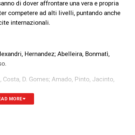
 sanno di dover affrontare una vera e propria
er competere ad alti livelli, puntando anche
cite internazionali.
Alexandri, Hernandez; Abelleira, Bonmatì,
so.
, Costa, D. Gomes; Amado, Pinto, Jacinto,
EAD MORE
iovedì 3 luglio 2025 alle ore 18:00
. Il match
tuita su UEFA.tv
, piattaforma ufficiale della