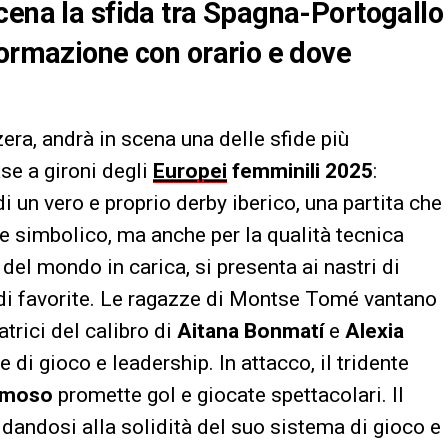
cena la sfida tra Spagna-Portogallo
formazione con orario e dove
zzera, andrà in scena una delle sfide più
ase a gironi degli
Europei
femminili 2025
:
 di un vero e proprio derby iberico, una partita che
re simbolico, ma anche per la qualità tecnica
del mondo in carica, si presenta ai nastri di
di favorite. Le ragazze di Montse Tomé vantano
trici del calibro di
Aitana Bonmatí
e
Alexia
 di gioco e leadership. In attacco, il tridente
rmoso
promette gol e giocate spettacolari. Il
fidandosi alla solidità del suo sistema di gioco e