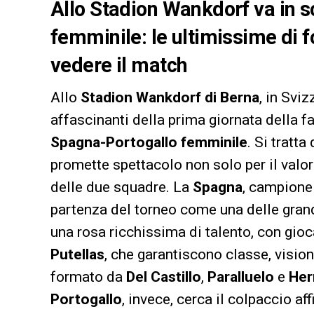
Allo Stadion Wankdorf va in s
femminile: le ultimissime di 
vedere il match
Allo
Stadion Wankdorf di Berna
, in Svi
affascinanti della prima giornata della f
Spagna-Portogallo
femminile
. Si tratta
promette spettacolo non solo per il valo
delle due squadre. La
Spagna
, campione 
partenza del torneo come una delle gran
una rosa ricchissima di talento, con gioca
Putellas
, che garantiscono classe, visione
formato da
Del Castillo
,
Paralluelo
e
He
Portogallo
, invece, cerca il colpaccio af