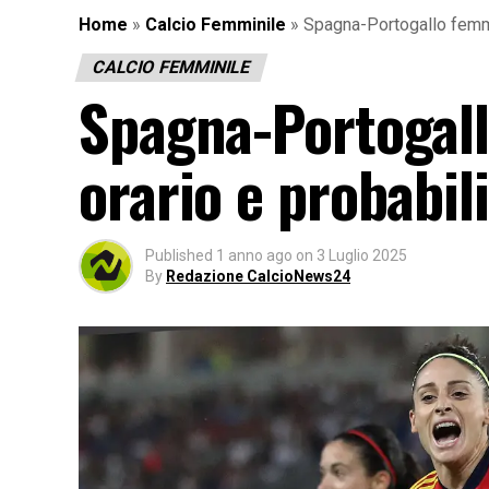
Home
»
Calcio Femminile
»
Spagna-Portogallo femmin
CALCIO FEMMINILE
Spagna-Portogall
orario e probabil
Published
1 anno ago
on
3 Luglio 2025
By
Redazione CalcioNews24