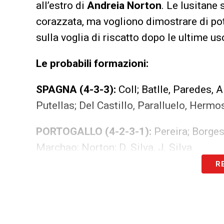
all’estro di
Andreia Norton
. Le lusitane
corazzata, ma vogliono dimostrare di pot
sulla voglia di riscatto dopo le ultime us
Le probabili formazioni:
SPAGNA (4-3-3):
Coll; Batlle, Paredes, 
Putellas; Del Castillo, Paralluelo, Hermo
PORTOGALLO (4-2-3-1):
Pereira; Borges
Marchao; Norton; D. Silva, J. Silva.
R
Orario e dove vederla
Spagna-Portogallo femminile
si gioca
g
sarà trasmesso
in diretta streaming gra