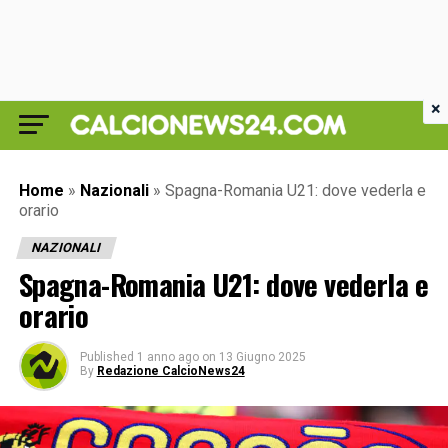
×
Home
»
Nazionali
»
Spagna-Romania U21: dove vederla e
orario
NAZIONALI
Spagna-Romania U21: dove vederla e
orario
Published
1 anno ago
on
13 Giugno 2025
By
Redazione CalcioNews24