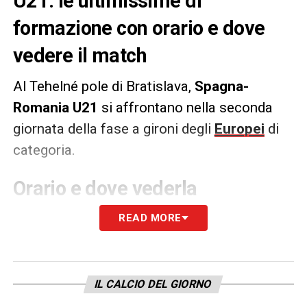
U21: le ultimissime di
formazione con orario e dove
vedere il match
Al Tehelné pole di Bratislava,
Spagna-
Romania U21
si affrontano
nella seconda
giornata della fase a gironi degli
Europei
di
categoria.
Orario e dove vederla
Spagna-Romania U21
si gioca sabato 14
READ MORE
giugno 2025 alle ore 18:00. La partita sarà
trasmessa in in streaming gratis per tutti su
UEFA.TV.
IL CALCIO DEL GIORNO