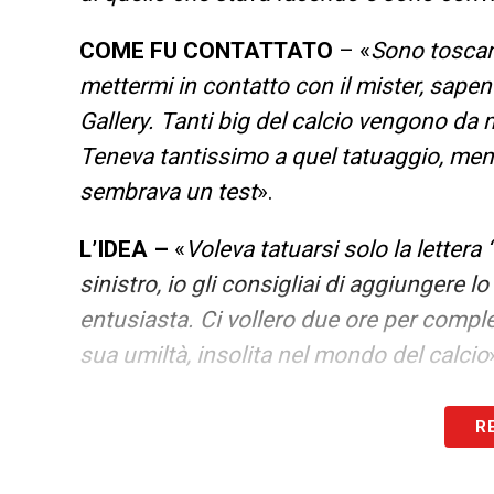
COME FU CONTATTATO
– «
Sono toscano
mettermi in contatto con il mister, sapen
Gallery. Tanti big del calcio vengono da m
Teneva tantissimo a quel tatuaggio, men
sembrava un test
».
L’IDEA –
«
Voleva tatuarsi solo la lettera
sinistro, io gli consigliai di aggiungere l
entusiasta. Ci vollero due ore per comple
sua umiltà, insolita nel mondo del calcio
ALLA JUVE –
«
Che male c’è? Ricordi di 
R
io tifo Napoli, ma se un giocatore della J
volentieri
».