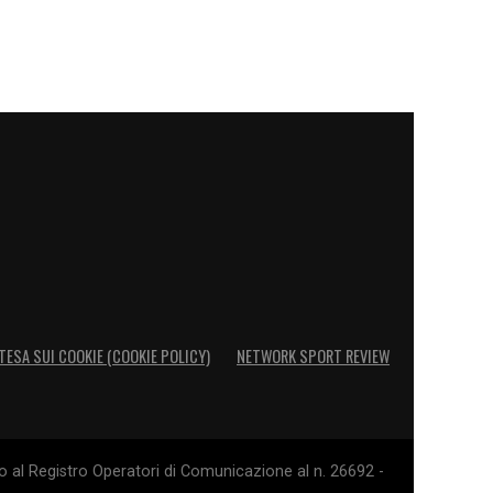
TESA SUI COOKIE (COOKIE POLICY)
NETWORK SPORT REVIEW
o al Registro Operatori di Comunicazione al n. 26692 -