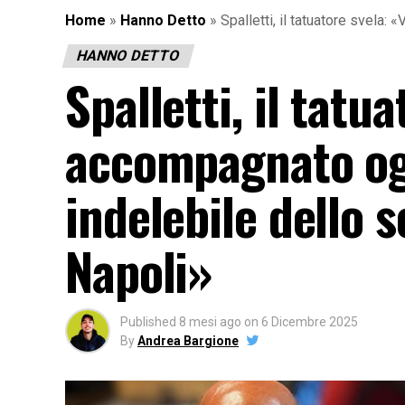
Home
»
Hanno Detto
»
Spalletti, il tatuatore svela
HANNO DETTO
Spalletti, il tatu
accompagnato ogn
indelebile dello s
Napoli»
Published
8 mesi ago
on
6 Dicembre 2025
By
Andrea Bargione