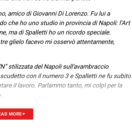
, amico di Giovanni Di Lorenzo. Fu lui a
do che ho uno studio in provincia di Napoli: l’Art
e, ma di Spalletti ho un ricordo speciale.
tre glielo facevo mi osservò attentamente,
 “N” stilizzata del Napoli sull’avambraccio
o scudetto con il numero 3 e Spalletti ne fu subito
tare il lavoro. Parlammo tanto, mi colpì per la
».
vita e professionalità possono convivere. Anche
EAD MORE
uve mi chiede un tatuaggio, glielo faccio