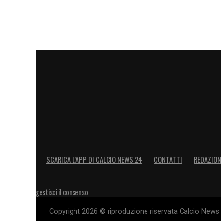
FISCHI DEL MARADONA –
«
No, merita s
e anche per quel tatuaggio: l’ha voluto pe
LEGGI ANCHE –
Ultime Notizie Serie A:
campionato italiano
LA PLAYLIST DELLE NOSTRE TOP NEW
SCARICA L’APP DI CALCIO NEWS 24
CONTATTI
REDAZION
gestisci il consenso
Copyright 2026 © riproduzione riservata Calcio News 2