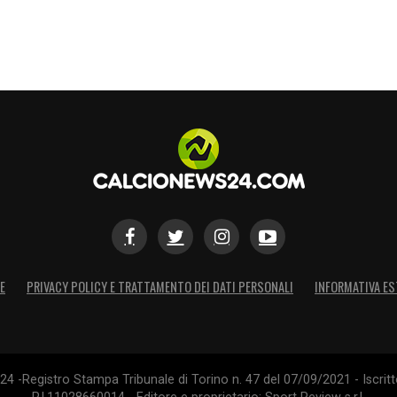
olo applausi. Per lo scudetto che ci ha regalato
r rivivere ogni giorno le emozioni di Napoli
»
 tutte le novità del giorno sul massimo
S
E
PRIVACY POLICY E TRATTAMENTO DEI DATI PERSONALI
INFORMATIVA ES
4 -Registro Stampa Tribunale di Torino n. 47 del 07/09/2021 - Iscritt