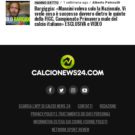
1 settimana ago
Alberto Petrosilli
HANNO DETTO
Bargiggia: «Mancini voleva solo la Nazionale. Vi
svelo cosa è successo davvero dietro le quinte
della FIGC. Campionato Primavera male del
calcio italiano» ESCLUSIVA e VIDEO
SCARICA L’APP DI CALCIO NEWS 24
CONTATTI
REDAZIONE
PRIVACY POLICY E TRATTAMENTO DEI DATI PERSONALI
INFORMATIVA ESTESA SUI COOKIE (COOKIE POLICY)
NETWORK SPORT REVIEW