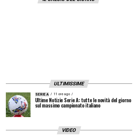
Champions League, sarebbe il massimo. Ho
investito tanto su me stesso e spero di
poter rimanere nel calcio anche dopo la
carriera, come allenatore
».
LA PLAYLIST DELLE NOSTRE TOP NEWS
ULTIMISSIME
11 ore ago
SERIE A
Ultime Notizie Serie A: tutte le novità del giorno
sul massimo campionato italiano
VIDEO