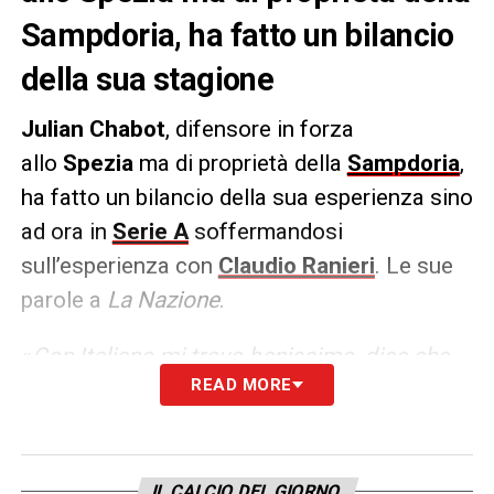
Sampdoria, ha fatto un bilancio
della sua stagione
Julian Chabot
, difensore in forza
allo
Spezia
ma di proprietà della
Sampdoria
,
ha fatto un bilancio della sua esperienza sino
ad ora in
Serie A
soffermandosi
sull’esperienza con
Claudio Ranieri
. Le sue
parole a
La Nazione
.
«
Con Italiano mi trovo benissimo, dice che
READ MORE
devo migliorarmi sempre. Ringrazio anche
Ranieri, che mi ha fatto diventare un
calciatore pronto per il campionato italiano,
non è da tutti. Sogno? Vorrei giocare in
IL CALCIO DEL GIORNO