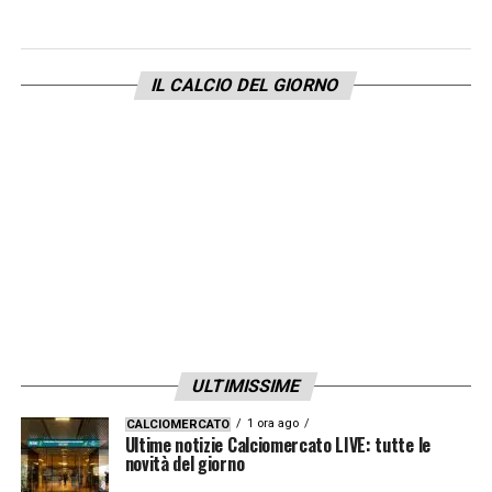
Aggregati dalla Primavera
: Costanzo
IL CALCIO DEL GIORNO
(maglia 38), Zedadka (3), Labriola (61),
D’Agostino (56).
LA PLAYLIST DELLE NOSTRE TOP NEWS
ULTIMISSIME
1 ora ago
CALCIOMERCATO
Ultime notizie Calciomercato LIVE: tutte le
novità del giorno