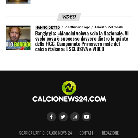
VIDEO
2 settimane ago
Alberto Petrosilli
HANNO DETTO
Bargiggia: «Mancini voleva solo la Nazionale. Vi
svelo cosa è successo davvero dietro le quinte
della FIGC. Campionato Primavera male del
calcio italiano» ESCLUSIVA e VIDEO
SCARICA L’APP DI CALCIO NEWS 24
CONTATTI
REDAZIONE