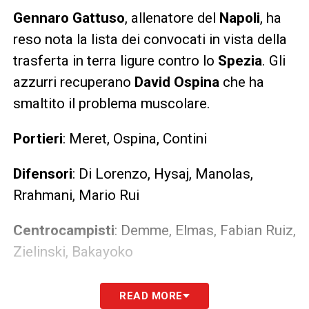
Gennaro Gattuso
, allenatore del
Napoli
, ha
reso nota la lista dei convocati in vista della
trasferta in terra ligure contro lo
Spezia
. Gli
azzurri recuperano
David Ospina
che ha
smaltito il problema muscolare.
Portieri
: Meret, Ospina, Contini
Difensori
: Di Lorenzo, Hysaj, Manolas,
Rrahmani, Mario Rui
Centrocampisti
: Demme, Elmas, Fabian Ruiz,
Zielinski, Bakayoko
Attaccanti
: Lozano, Mertens, Osimhen,
READ MORE
Petagna, Politano, Insigne