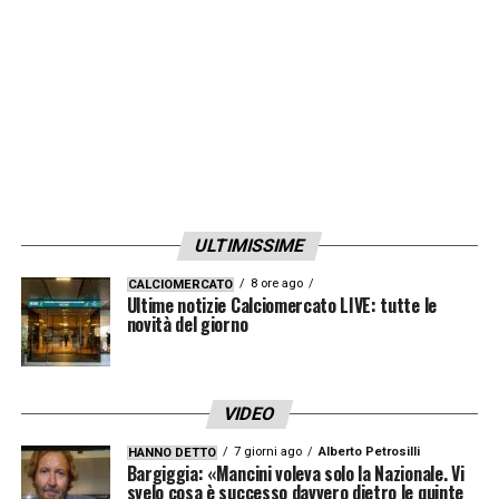
subito al Napoli e cercare di vincere con
loro, con il Leverkusen, ma anche con la
Juve… Tutte»
LA PLAYLIST DELLE NOSTRE TOP NEWS
ULTIMISSIME
8 ore ago
CALCIOMERCATO
Ultime notizie Calciomercato LIVE: tutte le
novità del giorno
VIDEO
7 giorni ago
Alberto Petrosilli
HANNO DETTO
Bargiggia: «Mancini voleva solo la Nazionale. Vi
svelo cosa è successo davvero dietro le quinte