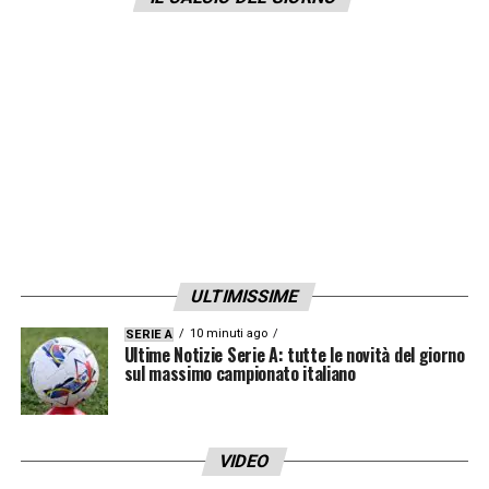
gare di Supercoppa sono già previste, non
ancora gli orari: giovedì 2 gennaio Inter-
Atalanta; venerdì 3 gennaio Juventus-Milan.
Finale 6 gennaio 2025 a Riad
LA PLAYLIST DELLE NOSTRE TOP NEWS
ULTIMISSIME
10 minuti ago
SERIE A
Ultime Notizie Serie A: tutte le novità del giorno
sul massimo campionato italiano
VIDEO