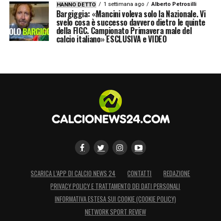
1 settimana ago
Alberto Petrosilli
HANNO DETTO
Bargiggia: «Mancini voleva solo la Nazionale. Vi
svelo cosa è successo davvero dietro le quinte
della FIGC. Campionato Primavera male del
calcio italiano» ESCLUSIVA e VIDEO
SCARICA L’APP DI CALCIO NEWS 24
CONTATTI
REDAZIONE
PRIVACY POLICY E TRATTAMENTO DEI DATI PERSONALI
INFORMATIVA ESTESA SUI COOKIE (COOKIE POLICY)
NETWORK SPORT REVIEW