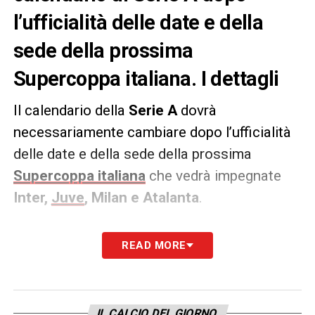
l’ufficialità delle date e della
sede della prossima
Supercoppa italiana. I dettagli
Il calendario della
Serie A
dovrà
necessariamente cambiare dopo l’ufficialità
delle date e della sede della prossima
Supercoppa italiana
che vedrà impegnate
Inter,
Juve
, Milan e Atalanta
.
Il torneo, che si svolgerà in
Arabia Saudita
READ MORE
tra il 2 ed il 6 gennaio, porterà infatti al rinvio
delle partite di campionato previste per le
squadre coinvolte il 5 gennaio. Le date delle
IL CALCIO DEL GIORNO