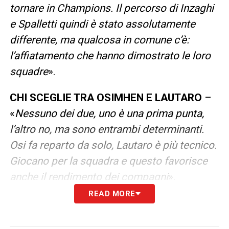
tornare in Champions. Il percorso di Inzaghi
e Spalletti quindi è stato assolutamente
differente, ma qualcosa in comune c’è:
l’affiatamento che hanno dimostrato le loro
squadre
».
CHI SCEGLIE TRA OSIMHEN E LAUTARO
–
«
Nessuno dei due, uno è una prima punta,
l’altro no, ma sono entrambi determinanti.
Osi fa reparto da solo, Lautaro è più tecnico.
Giocano per la squadra e questo favorisce
anche il rendimento dei compagni
».
READ MORE
DOVE POSSONO SPINGERSI I NERAZZURRI
– «
Fino alla finale di Champions, proprio