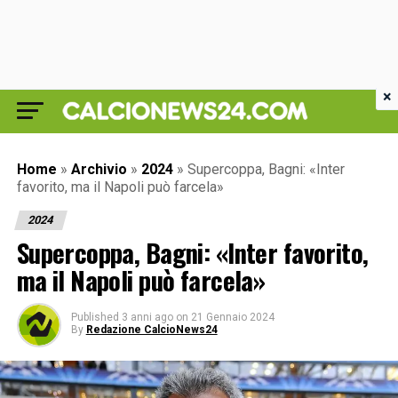
×
Home
»
Archivio
»
2024
»
Supercoppa, Bagni: «Inter
favorito, ma il Napoli può farcela»
2024
Supercoppa, Bagni: «Inter favorito,
ma il Napoli può farcela»
Published
3 anni ago
on
21 Gennaio 2024
By
Redazione CalcioNews24