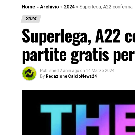
Home
»
Archivio
»
2024
»
Superlega, A22 conferma: «
2024
Superlega, A22 c
partite gratis per
Published
2 anni ago
on
14 Marzo 2024
By
Redazione CalcioNews24