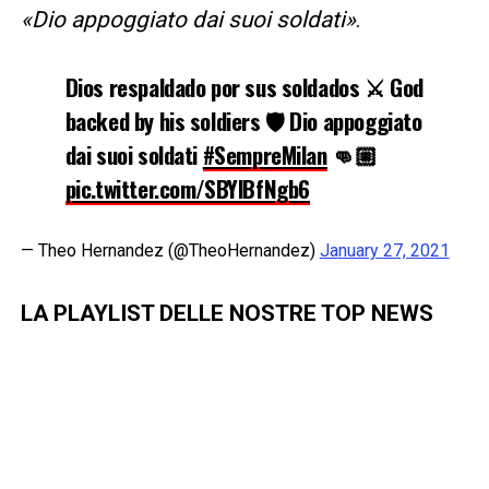
«Dio appoggiato dai suoi soldati»
.
Dios respaldado por sus soldados ⚔️ God
backed by his soldiers 🛡 Dio appoggiato
dai suoi soldati
#SempreMilan
👊🏼
pic.twitter.com/SBYlBfNgb6
— Theo Hernandez (@TheoHernandez)
January 27, 2021
LA PLAYLIST DELLE NOSTRE TOP NEWS