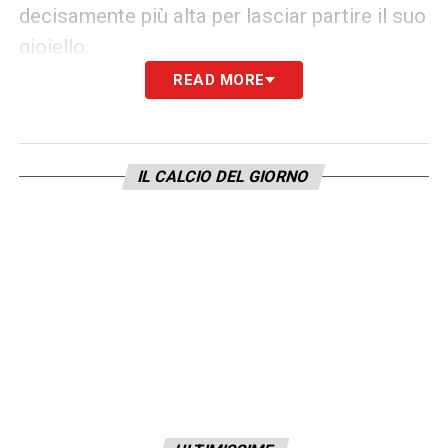
decisamente più alta per lasciar partire il suo
gioiello.
READ MORE
Testa ai playoff di Champions
Voci di mercato a parte, il presente di Thiaw
e del Newcastle è
focalizzato
IL CALCIO DEL GIORNO
esclusivamente sul campo
. Domani gli
inglesi disputeranno l’atteso match di ritorno
dei playoff di Champions League contro il
Qarabag
. Una sfida che vede i Magpies
tranquillissimi dopo il 6-1 ottenuto la scorsa
settimana.
LA PLAYLIST DELLE NOSTRE TOP NEWS