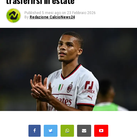
trasferirsi in estate
Published
5 mesi ago
on
23 Febbraio 2026
By
Redazione CalcioNews24