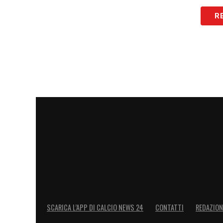
LA PLAYLIST DELLE NOSTRE TOP NEW
R
SCARICA L’APP DI CALCIO NEWS 24
CONTATTI
REDAZION