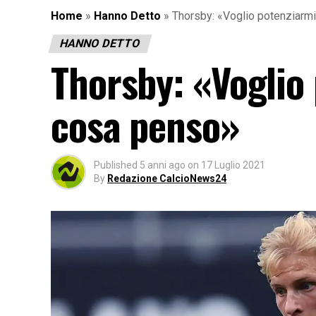
Home
»
Hanno Detto
»
Thorsby: «Voglio potenziarm
HANNO DETTO
Thorsby: «Voglio
cosa penso»
Published
5 anni ago
on
17 Luglio 2021
By
Redazione CalcioNews24