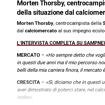
Morten Thorsby, centrocampis
della situazione dal calciome
Morten Thorsby
, centrocampista della
dal
calciomercato
al suo impegno ecolog
L’INTERVISTA COMPLETA SU SAMPN
MERCATO
–
«Ho sempre detto che vogli
in questi due anni ma il mio percorso non 
belli della mia carriera finora, il mercato
CRESCITA
–
«Sì, diciamo che in questi 
aver dimostrato di poterci stare, nel cal
molto».