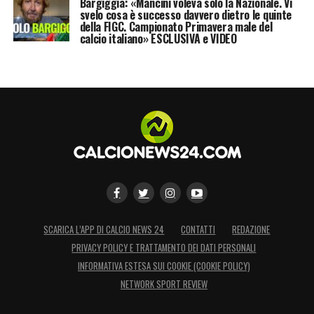
Bargiggia: «Mancini voleva solo la Nazionale. Vi
svelo cosa è successo davvero dietro le quinte
della FIGC. Campionato Primavera male del
calcio italiano» ESCLUSIVA e VIDEO
SCARICA L’APP DI CALCIO NEWS 24
CONTATTI
REDAZIONE
PRIVACY POLICY E TRATTAMENTO DEI DATI PERSONALI
INFORMATIVA ESTESA SUI COOKIE (COOKIE POLICY)
NETWORK SPORT REVIEW