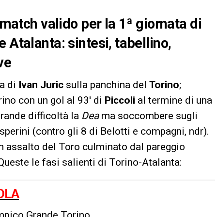
 match valido per la 1ª giornata di
 Atalanta: sintesi, tabellino,
ve
ra di
Ivan Juric
sulla panchina del
Torino
;
no con un gol al 93′ di
Piccoli
al termine di una
grande difficoltà la
Dea
ma soccombere sugli
sperini (contro gli 8 di Belotti e compagni, ndr).
un assalto del Toro culminato dal pareggio
Queste le fasi salienti di Torino-Atalanta:
OLA
limpico Grande Torino.