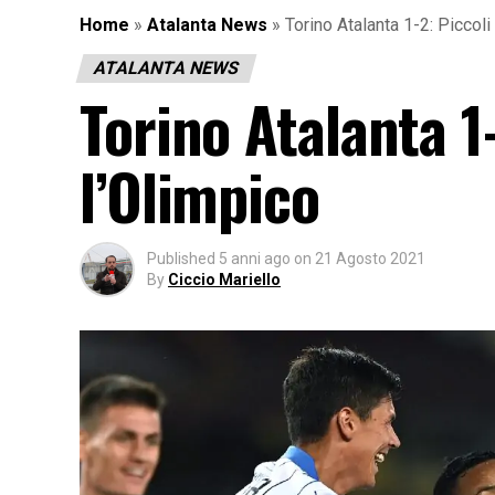
Home
»
Atalanta News
»
Torino Atalanta 1-2: Piccoli 
ATALANTA NEWS
Torino Atalanta 1-
l’Olimpico
Published
5 anni ago
on
21 Agosto 2021
By
Ciccio Mariello