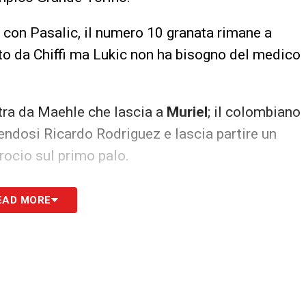
o con Pasalic, il numero 10 granata rimane a
otto da Chiffi ma Lukic non ha bisogno del medico
stra da Maehle che lascia a
Muriel
; il colombiano
evendosi Ricardo Rodriguez e lascia partire un
crocio sul primo palo.
dall’interno dell’area di rigore ma Palomino in
EAD MORE
ativo di riscossa del Toro.
ntro area svetta Sanabria ma il suo colpo di testa
da Musso che non si fa sorprendere e blocca.