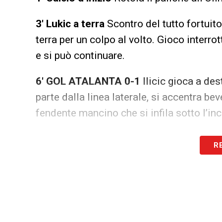
3′ Lukic a terra
Scontro del tutto fortuit
terra per un colpo al volto. Gioco interr
e si può continuare.
6′ GOL ATALANTA 0-1
Ilicic gioca a de
parte dalla linea laterale, si accentra b
fendente mancino che si infila sotto l’in
9′
Sanabria imbuca per Linetty che spara 
R
scivolata mette in angolo.
11′
Corre sull’asse Singo-Sanabria il tent
13′
Cross dalla sinistra per il Toro, a ce
è sporco, la palla rimbalza ad un passo 