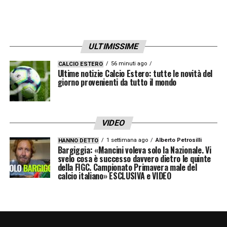
48′ – Espulso anche
Barella
per un fallo da
dietro su Parigini!
ULTIMISSIME
45′ – Sette minuti di recupero!
56 minuti ago
CALCIO ESTERO
Ultime notizie Calcio Estero: tutte le novità del
35′
ESPULSO PELLEGRINI!
Fallo del terzino
giorno provenienti da tutto il mondo
cagliaritano, già ammonito, su Ola Aina.
32′
COLPO DI SCENA! PAREGGIO DEL
VIDEO
CAGLIARI CON PAVOLETTI.
Il Var convalida
1 settimana ago
Alberto Petrosilli
HANNO DETTO
il gol all’attaccante sardo
Bargiggia: «Mancini voleva solo la Nazionale. Vi
svelo cosa è successo davvero dietro le quinte
della FIGC. Campionato Primavera male del
31′ Rete annullata al Cagliari per fuorigioco
calcio italiano» ESCLUSIVA e VIDEO
di Pavoletti. Si rimane sul risultato di 1-0 per
il Torino.