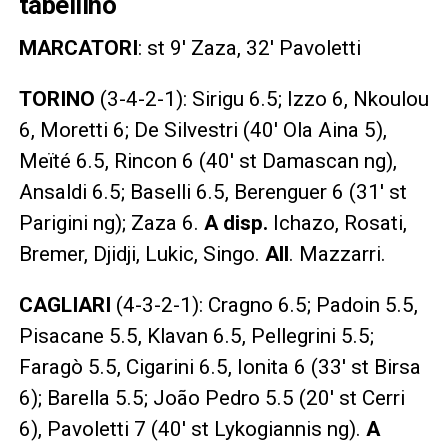
tabellino
MARCATORI
: st 9′ Zaza, 32′ Pavoletti
TORINO
(3-4-2-1): Sirigu 6.5; Izzo 6, Nkoulou
6, Moretti 6; De Silvestri (40′ Ola Aina 5),
Meïté 6.5, Rincon 6 (40′ st Damascan ng),
Ansaldi 6.5; Baselli 6.5, Berenguer 6 (31′ st
Parigini ng); Zaza 6.
A disp.
Ichazo, Rosati,
Bremer, Djidji, Lukic, Singo.
All
. Mazzarri.
CAGLIARI
(4-3-2-1): Cragno 6.5; Padoin 5.5,
Pisacane 5.5, Klavan 6.5, Pellegrini 5.5;
Faragò 5.5, Cigarini 6.5, Ionita 6 (33′ st Birsa
6); Barella 5.5; João Pedro 5.5 (20′ st Cerri
6), Pavoletti 7 (40′ st Lykogiannis ng).
A