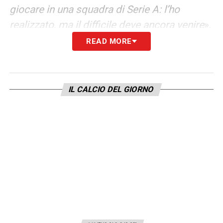
giocare in una squadra di Serie A: l’ho
realizzato, ma il difficile deve ancora venire
».
READ MORE
RIFERIMENTO
– «
De Jong mi piace molto
per la sua visione di gioco e la sua tecnica
».
IL CALCIO DEL GIORNO
LA CARATTERISTICA CHE LO RISPECCHIA
DI PIU’
– «
Ho tanta corsa, sono bravo nei
passaggi verticali: questi sono i miei pregi.
Le punizioni? Mi piace calciarle, al Filadelfia
faccio 10-15 punizioni e ne segno di più che
in partita. Sfido spesso Ilic, la settimana
scorsa ho vinto io ma entrambi abbiamo
fatto più di 10 gol
».