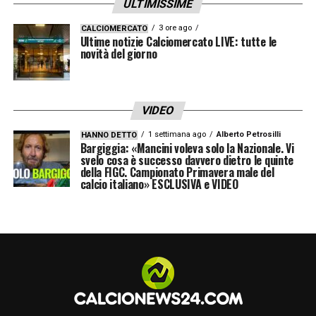
SALTO DI QUALITA’
– «
È difficile passare
ULTIMISSIME
dal settore giovanile alla prima squadra, devi
3 ore ago
CALCIOMERCATO
Ultime notizie Calciomercato LIVE: tutte le
farti vedere dal tecnico dei grandi. In Spagna
novità del giorno
ho fatto bene e Juric mi ha chiamato, poi ho
sempre dato il massimo e il tecnico mi ha
dato fiducia
».
VIDEO
1 settimana ago
Alberto Petrosilli
HANNO DETTO
LEGAMI SPOGLIATOIO
– «
Sono legato a
Bargiggia: «Mancini voleva solo la Nazionale. Vi
svelo cosa è successo davvero dietro le quinte
tutti, ma con Popa ho un rapporto
della FIGC. Campionato Primavera male del
calcio italiano» ESCLUSIVA e VIDEO
bellissimo. Buongiorno e Rodriguez aiutano i
più giovani, ma sono tutti ad aiutarmi dentro
e fuori dal campo
».
PASSIONI EXTRA CAMPO
– «
Gli allenamenti
sono duri, a casa voglio stare tranquillo:
guardo la tv, gioco alla play, è un po’ questa