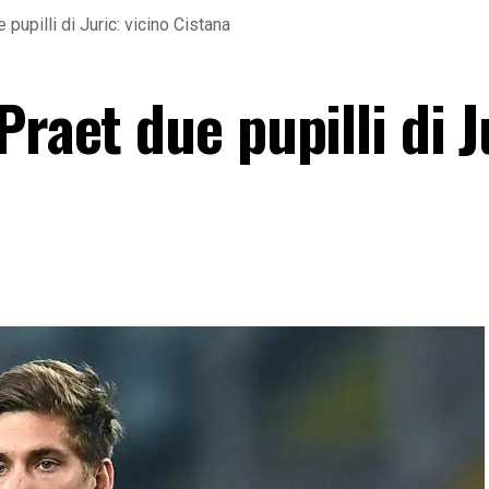
pupilli di Juric: vicino Cistana
raet due pupilli di J