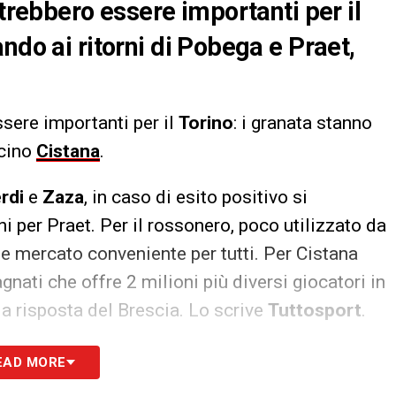
otrebbero essere importanti per il
ndo ai ritorni di Pobega e Praet,
ssere importanti per il
Torino
: i granata stanno
icino
Cistana
.
rdi
e
Zaza
, in caso di esito positivo si
i per Praet. Per il rossonero, poco utilizzato da
ne mercato conveniente per tutti. Per Cistana
gnati che offre 2 milioni più diversi giocatori in
la risposta del Brescia. Lo scrive
Tuttosport
.
S
EAD MORE