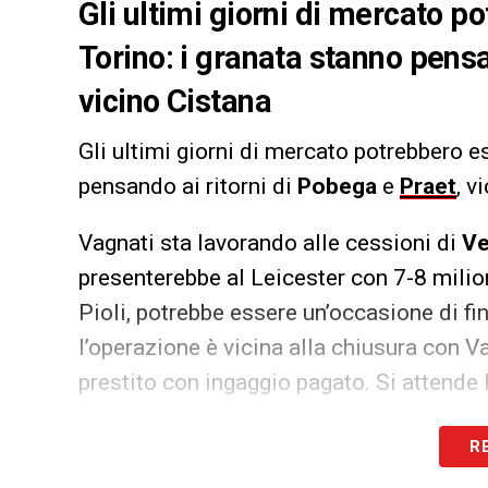
Gli ultimi giorni di mercato p
Torino: i granata stanno pensa
vicino Cistana
Gli ultimi giorni di mercato potrebbero e
pensando ai ritorni di
Pobega
e
Praet
, v
Vagnati sta lavorando alle cessioni di
Ve
presenterebbe al Leicester con 7-8 milion
Pioli, potrebbe essere un’occasione di fi
l’operazione è vicina alla chiusura con Va
prestito con ingaggio pagato. Si attende 
LA PLAYLIST DELLE NOSTRE TOP NEW
R