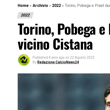
Home
»
Archivio
»
2022
»
Torino, Pobega e Praet due 
2022
Torino, Pobega e P
vicino Cistana
Published
4 anni ago
on
22 Agosto 2022
By
Redazione CalcioNews24