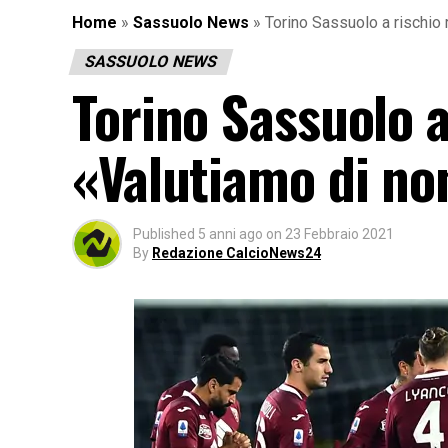
Home
»
Sassuolo News
»
Torino Sassuolo a rischio r
SASSUOLO NEWS
Torino Sassuolo a 
«Valutiamo di non
Published
5 anni ago
on
23 Febbraio 2021
By
Redazione CalcioNews24