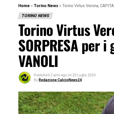
Home
»
Torino News
»
Torino Virtus Verona, CAPIT
TORINO NEWS
Torino Virtus Ve
SORPRESA per i gr
VANOLI
Published
2 anni ago
on
20 Luglio 2024
By
Redazione CalcioNews24