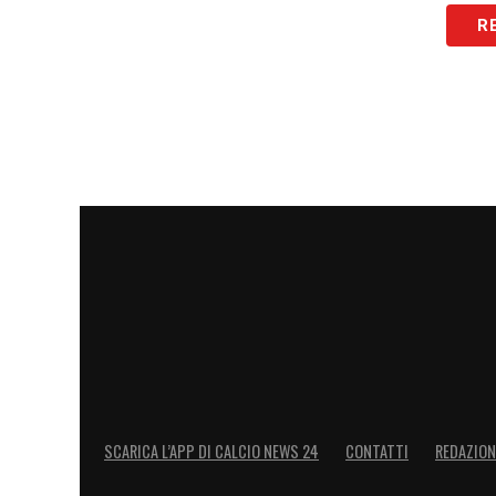
R
SCARICA L’APP DI CALCIO NEWS 24
CONTATTI
REDAZION