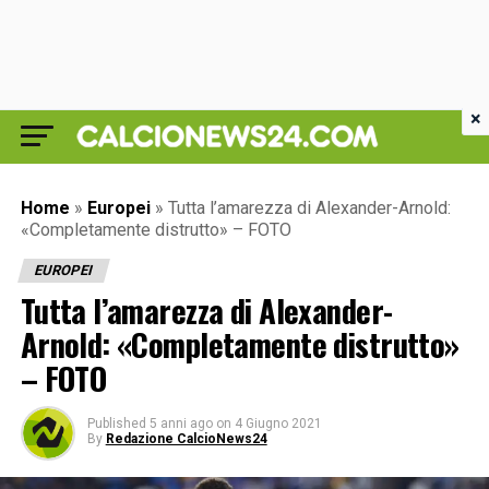
×
Home
»
Europei
»
Tutta l’amarezza di Alexander-Arnold:
«Completamente distrutto» – FOTO
EUROPEI
Tutta l’amarezza di Alexander-
Arnold: «Completamente distrutto»
– FOTO
Published
5 anni ago
on
4 Giugno 2021
By
Redazione CalcioNews24